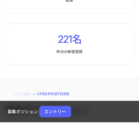
創業
221名
昨日の新規登録
募集ポジション — OPEN POSITIONS
募集中のポジション
|
募集ポジション
エントリー